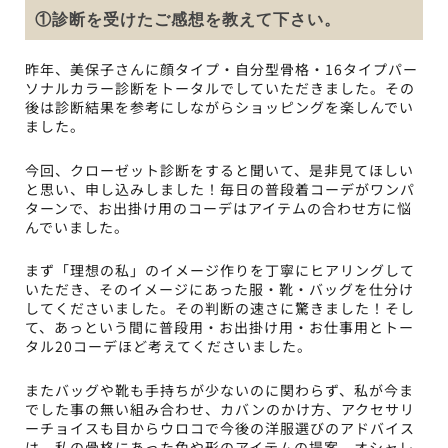
①診断を受けたご感想を教えて下さい。
昨年、美保子さんに顔タイプ・自分型骨格・16タイプパー
ソナルカラー診断をトータルでしていただきました。その
後は診断結果を参考にしながらショッピングを楽しんでい
ました。
今回、クローゼット診断をすると聞いて、是非見てほしい
と思い、申し込みしました！毎日の普段着コーデがワンパ
ターンで、お出掛け用のコーデはアイテムの合わせ方に悩
んでいました。
まず「理想の私」のイメージ作りを丁寧にヒアリングして
いただき、そのイメージにあった服・靴・バッグを仕分け
してくださいました。その判断の速さに驚きました！そし
て、あっという間に普段用・お出掛け用・お仕事用とトー
タル20コーデほど考えてくださいました。
またバッグや靴も手持ちが少ないのに関わらず、私が今ま
でした事の無い組み合わせ、カバンのかけ方、アクセサリ
ーチョイスも目からウロコで今後の洋服選びのアドバイス
は、私の骨格にあった色や形のアイテムの提案、オシャレ