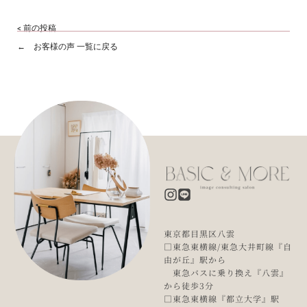
< 前の投稿
← お客様の声 一覧に戻る
東京都目黒区八雲
□東急東横線/東急大井町線『自
由が丘』駅から
東急バスに乗り換え『八雲』
から徒歩3分
□東急東横線『都立大学』駅