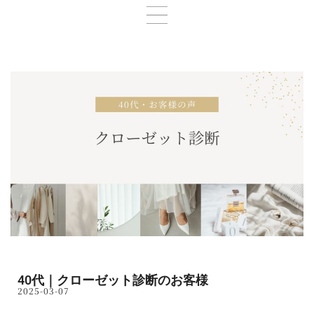
内
容
を
ス
キ
ッ
プ
40代｜クローゼット診断のお客様
2025-03-07